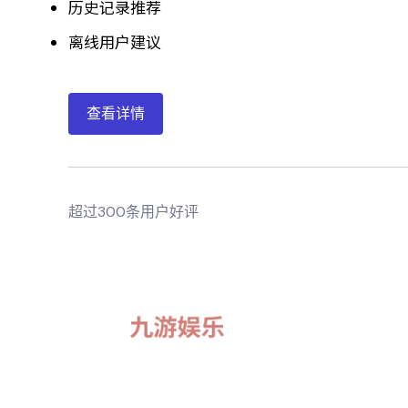
历史记录推荐
离线用户建议
查看详情
超过300条用户好评