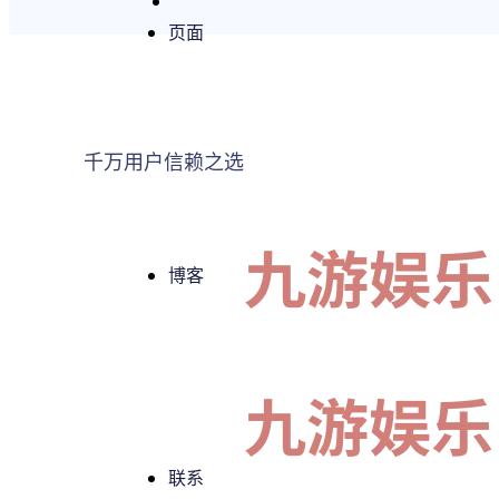
页面
千万用户信赖之选
博客
联系