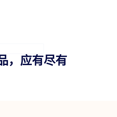
内容，尽在九游娱乐。
品，应有尽有